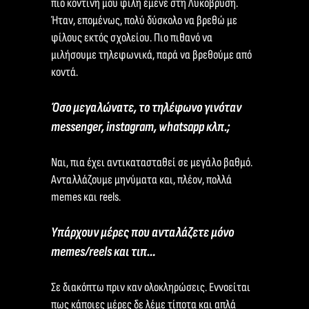
πιο κοντινή μου φίλη έμενε στη Λυκόβρυση.
Ήταν, επομένως, πολύ δύσκολο να βρεθώ με
φίλους εκτός σχολείου. Πιο πιθανό να
μιλήσουμε τηλεφωνικά, παρά να βρεθούμε από
κοντά.
Όσο μεγαλώνατε, το τηλέφωνο γινόταν
messenger, instagram, whatsapp κλπ.;
Ναι, πια έχει αντικατασταθεί σε μεγάλο βαθμό.
Ανταλλάζουμε μηνύματα και, πλέον, πολλά
memes και reels.
Υπάρχουν μέρες που ανταλάζετε μόνο
memes/reels και τιπ…
Σε διακόπτω πριν καν ολοκληρώσεις. Εννοείται
πως κάποιες μέρες δε λέμε τίποτα και απλά