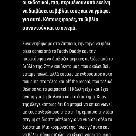
οι εκδοτικοί, πια, περιμένουν από εκείνη
να διαβάσει τα βιβλία τους και να γράφει
για αυτά. Κάποιες φορές, τα βιβλία
συναντούν και το σινεμά.
Συναντηθήκαμε στο Ζάππειο, την πήγα να φάει
pizza cones από το Fuddy Daddy και την
παρατήρησα να διαβάζει μερικές σελίδες από το
βιβλίο της. Στην κουβέντα μας, που ακολουθεί,
είπαμε πολλά, αλλά κυρίως με ενθουσίασε αυτό
που είπε στο τέλος και off the record, που τελικά
θέλησε να το μοιραστεί. Η Κάλλη είχε και έχει
αγάπη για τη βιολογία και το διάστημα. Κι αν
της έλεγε κάποιος ότι θα μπορεί να επικοινωνεί
με τους ανθρώπους της στη Γη, έμπαινε την ίδια
στιγμή σε διαστημόπλοιο για να γυρίσει σόλο το
διάστημα. Μια κοσμοναύτης. Ίσως γι’ αυτό και
να θέλει, πάνω απ’ όλα, να εξερευνήσει το μέσα