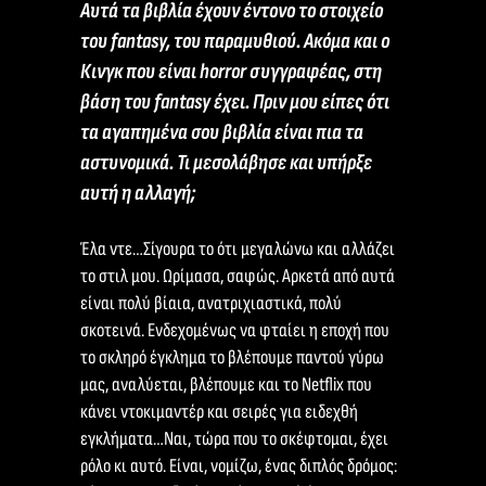
Αυτά τα βιβλία έχουν έντονο το στοιχείο
του fantasy, του παραμυθιού. Ακόμα και ο
Κινγκ που είναι horror συγγραφέας, στη
βάση του fantasy έχει. Πριν μου είπες ότι
τα αγαπημένα σου βιβλία είναι πια τα
αστυνομικά. Τι μεσολάβησε και υπήρξε
αυτή η αλλαγή;
Έλα ντε…Σίγουρα το ότι μεγαλώνω και αλλάζει
το στιλ μου. Ωρίμασα, σαφώς. Αρκετά από αυτά
είναι πολύ βίαια, ανατριχιαστικά, πολύ
σκοτεινά. Ενδεχομένως να φταίει η εποχή που
το σκληρό έγκλημα το βλέπουμε παντού γύρω
μας, αναλύεται, βλέπουμε και το Netflix που
κάνει ντοκιμαντέρ και σειρές για ειδεχθή
εγκλήματα…Ναι, τώρα που το σκέφτομαι, έχει
ρόλο κι αυτό. Είναι, νομίζω, ένας διπλός δρόμος: